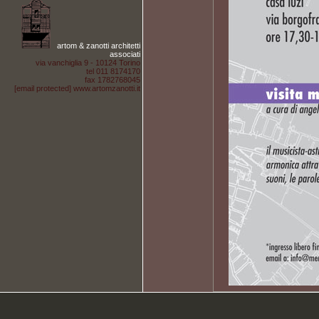
artom & zanotti architetti
associati
via vanchiglia 9 - 10124 Torino
tel 011 8174170
fax 1782768045
[email protected]
www.artomzanotti.it