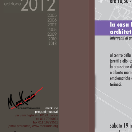
merkurio
progetti musicali
via vanchiglia 9 - 10124 Torino
tel 011 7940911
fax 011 19793511
[email protected]
www.merkurio.org